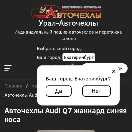
Урал-Авточехлы
Индивидуальный пошив авточехлов и перетяжка
салона
Выбрать свой город:
Ваш город:
Екатеринбург
Заказать звонок
Ваш город:
Екатеринбург
?
Главная
Каталог чехлов
Audi
Audi Q7
/
/
/
/
Да
Нет
Авточехлы Audi Q7 жаккард синяя коса
Авточехлы Audi Q7 жаккард синяя
коса