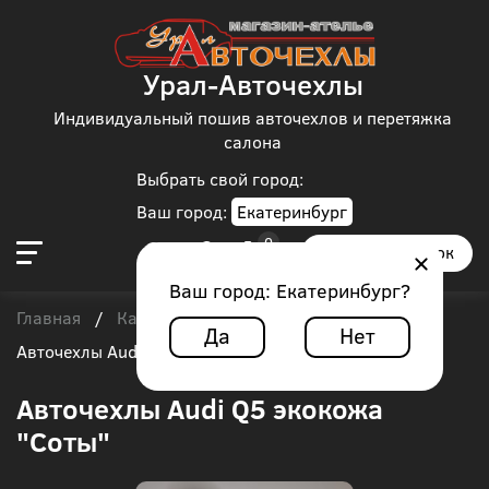
Урал-Авточехлы
Индивидуальный пошив авточехлов и перетяжка
салона
Выбрать свой город:
Ваш город:
Екатеринбург
Заказать звонок
Ваш город:
Екатеринбург
?
Главная
Каталог чехлов
Audi
Audi Q5
/
/
/
/
Да
Нет
Авточехлы Audi Q5 экокожа "Соты"
Авточехлы Audi Q5 экокожа
"Соты"