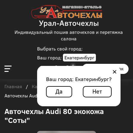
Урал-Авточехлы
Индивидуальный пошив авточехлов и перетяжка
салона
Выбрать свой город:
Ваш город:
Екатеринбург
Заказать звонок
Ваш город:
Екатеринбург
?
Главная
Каталог чехлов
Audi
Audi 80
/
/
/
/
Да
Нет
Авточехлы Audi 80 экокожа "Соты"
Авточехлы Audi 80 экокожа
"Соты"