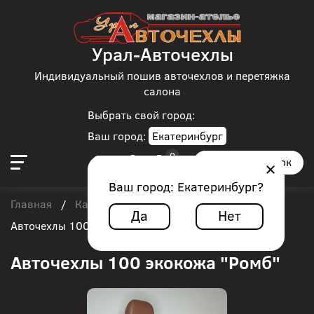
Урал-Авточехлы
Индивидуальный пошив авточехлов и перетяжка
салона
Выбрать свой город:
Ваш город:
Екатеринбург
Заказать звонок
Ваш город:
Екатеринбург
?
Главная
Каталог чехлов
Audi
Audi 100
/
/
/
/
Да
Нет
Авточехлы 100 экокожа "Ромб"
Авточехлы 100 экокожа "Ромб"