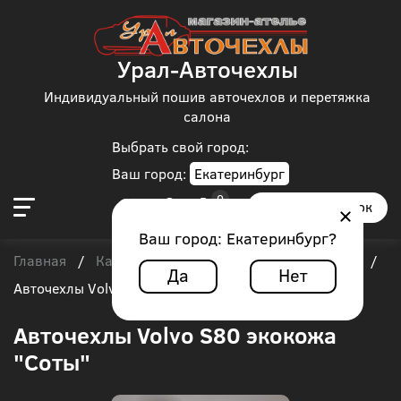
Урал-Авточехлы
Индивидуальный пошив авточехлов и перетяжка
салона
Выбрать свой город:
Ваш город:
Екатеринбург
Заказать звонок
Ваш город:
Екатеринбург
?
Главная
Каталог чехлов
Volvo
Volvo S80
/
/
/
/
Да
Нет
Авточехлы Volvo S80 экокожа "Соты"
Авточехлы Volvo S80 экокожа
"Соты"