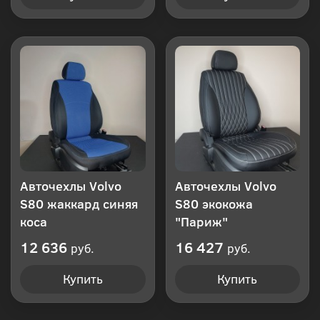
Авточехлы Volvo
Авточехлы Volvo
S80 жаккард синяя
S80 экокожа
коса
"Париж"
12 636
16 427
руб.
руб.
Купить
Купить