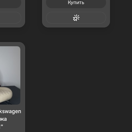
Купить
 клик
Купить в 1 клик
lkswagen
ожа
с"