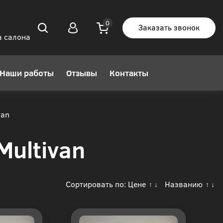
Заказать звонок
а салона
Наши работы
Отзывы
Контакты
van
Multivan
Сортировать по:
Цене
Названию
↑
↓
↑
↓