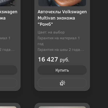
lkswagen
Авточехлы Volkswagen
ожа
Multivan экокожа
"Ромб"
Цвет: на выбор
риал 1
Гарантия на материал 1
год
2 года
Гарантия на швы 2 года
оссия
Производитель: Россия
16 427
руб.
Купить
 клик
Купить в 1 клик