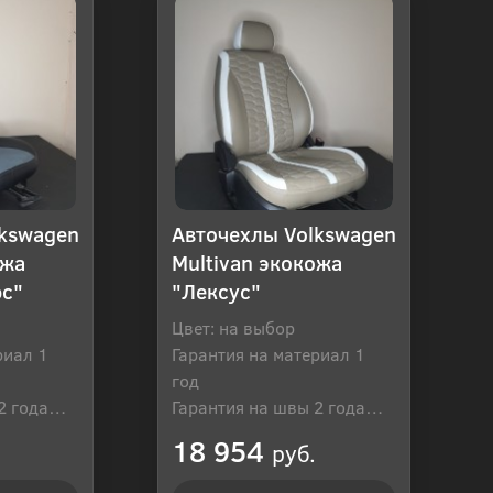
lkswagen
Авточехлы Volkswagen
ожа
Multivan экокожа
юс"
"Лексус"
Цвет: на выбор
риал 1
Гарантия на материал 1
год
2 года
Гарантия на швы 2 года
оссия
Производитель: Россия
18 954
руб.