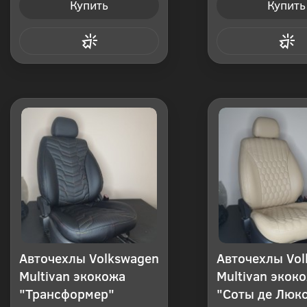
Купить
Купить
Купить в 1 клик
Купить в 1
Авточехлы Volkswagen
Авточехлы Vo
Multivan экокожа
Multivan экок
"Трансформер"
"Соты де Люк