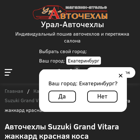
Урал-Авточехлы
Индивидуальный пошив авточехлов и перетяжка
салона
Выбрать свой город:
Ваш город:
Екатеринбург
Заказать звонок
Ваш город:
Екатеринбург
?
Главная
Каталог чехлов
Suzuki
/
/
/
Да
Нет
Suzuki Grand Vitara
/
Авточехлы Suzuki Grand Vitara
жаккард красная коса
Авточехлы Suzuki Grand Vitara
жаккард красная коса