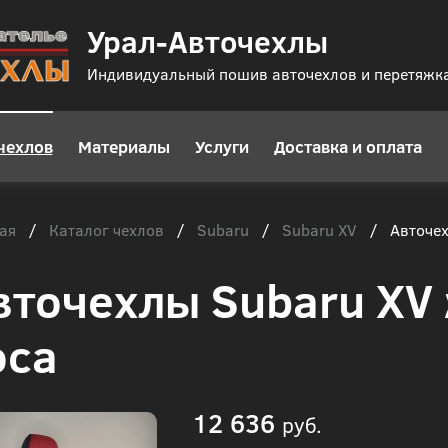
Урал-Авточехлы
Индивидуальный пошив авточехлов и перетяжк
чехлов
Материалы
Услуги
Доставка и оплата
ая
Каталог чехлов
Subaru
Subaru XV
/
/
/
/
Авточех
вточехлы Subaru XV
оса
12 636
руб.