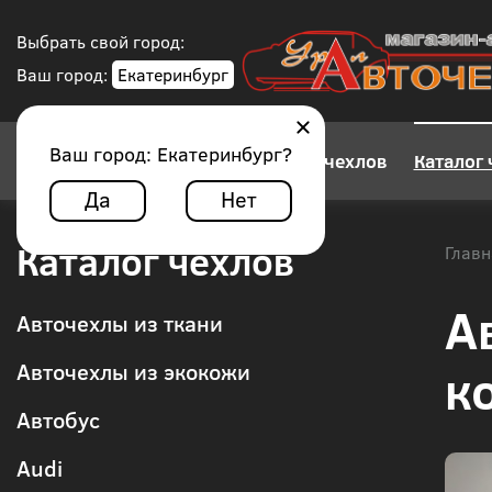
Выбрать свой город:
Ваш город:
Екатеринбург
Ваш город:
Екатеринбург
?
Конструктор авточехлов
Каталог 
Да
Нет
Каталог чехлов
Главн
А
Авточехлы из ткани
к
Авточехлы из экокожи
Автобус
Audi