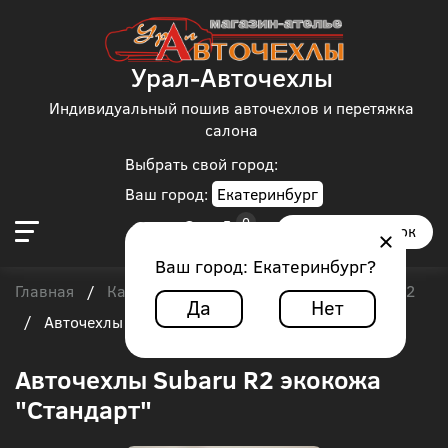
Урал-Авточехлы
Индивидуальный пошив авточехлов и перетяжка
салона
Выбрать свой город:
Ваш город:
Екатеринбург
Заказать звонок
Ваш город:
Екатеринбург
?
Главная
Каталог чехлов
Subaru
Subaru R2
/
/
/
Да
Нет
/
Авточехлы Subaru R2 экокожа "Стандарт"
Авточехлы Subaru R2 экокожа
"Стандарт"