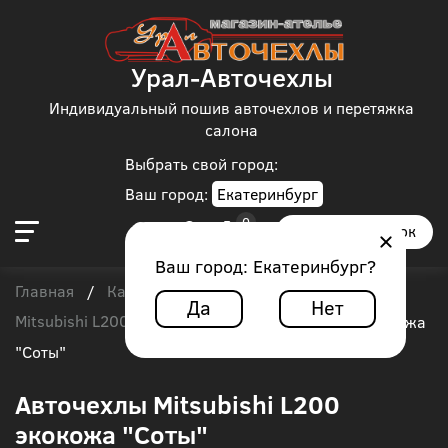
Урал-Авточехлы
Индивидуальный пошив авточехлов и перетяжка
салона
Выбрать свой город:
Ваш город:
Екатеринбург
Заказать звонок
Ваш город:
Екатеринбург
?
Главная
Каталог чехлов
Mitsubishi
/
/
/
Да
Нет
Mitsubishi L200
/
Авточехлы Mitsubishi L200 экокожа
"Соты"
Авточехлы Mitsubishi L200
экокожа "Соты"