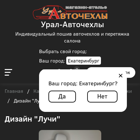
Урал-Авточехлы
Индивидуальный пошив авточехлов и перетяжка
салона
Выбрать свой город:
Ваш город:
Екатеринбург
Заказать звонок
Ваш город:
Екатеринбург
?
Главная
Каталог чехлов
Авточехлы из экокожи
/
/
Да
Нет
/
Дизайн "Лучи"
Дизайн "Лучи"