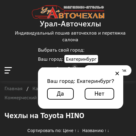
Урал-Авточехлы
Индивидуальный пошив авточехлов и перетяжка
салона
Выбрать свой город:
Ваш город:
Екатеринбург
Заказать звонок
Ваш город:
Екатеринбург
?
Главная
Каталог чехлов
/
/
Да
Нет
Коммерческий транспорт
/
Toyota HINO
Чехлы на Toyota HINO
Сортировать по:
Цене
Названию
↑
↓
↑
↓