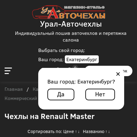
Урал-Авточехлы
Индивидуальный пошив авточехлов и перетяжка
салона
Выбрать свой город:
Ваш город:
Екатеринбург
Заказать звонок
Ваш город:
Екатеринбург
?
Главная
Каталог чехлов
/
/
Да
Нет
Коммерческий транспорт
/
Renault Master
Чехлы на Renault Master
Сортировать по:
Цене
Названию
↑
↓
↑
↓