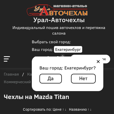
Урал-Авточехлы
Индивидуальный пошив авточехлов и перетяжка
салона
Выбрать свой город:
Ваш город:
Екатеринбург
Заказать звонок
Ваш город:
Екатеринбург
?
Главная
Каталог чехлов
/
/
Да
Нет
Коммерческий транспорт
/
Mazda Titan
Чехлы на Mazda Titan
Сортировать по:
Цене
Названию
↑
↓
↑
↓