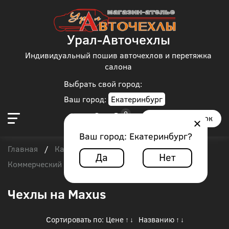
Урал-Авточехлы
Индивидуальный пошив авточехлов и перетяжка
салона
Выбрать свой город:
Ваш город:
Екатеринбург
Заказать звонок
Ваш город:
Екатеринбург
?
Главная
Каталог чехлов
/
/
Да
Нет
Коммерческий транспорт
/
Maxus
Чехлы на Maxus
Сортировать по:
Цене
Названию
↑
↓
↑
↓