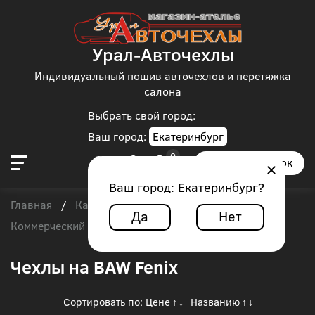
Урал-Авточехлы
Индивидуальный пошив авточехлов и перетяжка
салона
Выбрать свой город:
Ваш город:
Екатеринбург
Заказать звонок
Ваш город:
Екатеринбург
?
Главная
Каталог чехлов
/
/
Да
Нет
Коммерческий транспорт
/
BAW Fenix
Чехлы на BAW Fenix
Сортировать по:
Цене
Названию
↑
↓
↑
↓