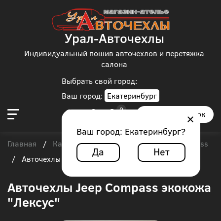
Урал-Авточехлы
Индивидуальный пошив авточехлов и перетяжка
салона
Выбрать свой город:
Ваш город:
Екатеринбург
Заказать звонок
Ваш город:
Екатеринбург
?
Главная
Каталог чехлов
Jeep
Jeep Compass
/
/
/
Да
Нет
/
Авточехлы Jeep Compass экокожа "Лексус"
Авточехлы Jeep Compass экокожа
"Лексус"