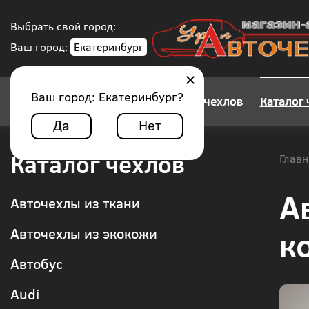
Выбрать свой город:
Ваш город:
Екатеринбург
Ваш город:
Екатеринбург
?
Конструктор авточехлов
Каталог 
Да
Нет
Каталог чехлов
Главн
А
Авточехлы из ткани
к
Авточехлы из экокожи
Автобус
Audi