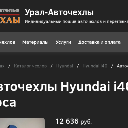
Урал-Авточехлы
Индивидуальный пошив авточехлов и перетяжк
чехлов
Материалы
Услуги
Доставка и оплата
ая
Каталог чехлов
Hyundai
Hyundai i40
/
/
/
/
Авточ
вточехлы Hyundai i4
оса
12 636
руб.