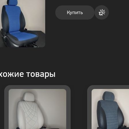
Купить
Купить
в 1
клик
хожие товары