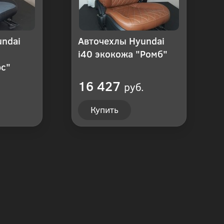
undai
Авточехлы Hyundai
i40 экокожа "Ромб"
юс"
16 427
руб.
Купить