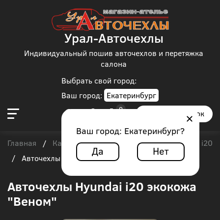
Урал-Авточехлы
Индивидуальный пошив авточехлов и перетяжка
салона
Выбрать свой город:
Ваш город:
Екатеринбург
Заказать звонок
Ваш город:
Екатеринбург
?
Главная
Каталог чехлов
Hyundai
Hyundai i20
/
/
/
Да
Нет
/
Авточехлы Hyundai i20 экокожа "Веном"
Авточехлы Hyundai i20 экокожа
"Веном"