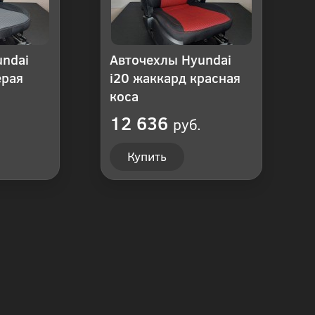
undai
Авточехлы Hyundai
ерая
i20 жаккард красная
коса
12 636
руб.
Купить