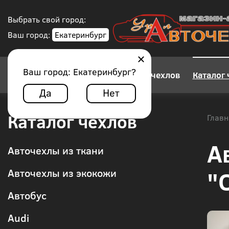
Выбрать свой город:
Ваш город:
Екатеринбург
Ваш город:
Екатеринбург
?
Конструктор авточехлов
Каталог 
Да
Нет
Каталог чехлов
Главн
А
Авточехлы из ткани
"
Авточехлы из экокожи
Автобус
Audi