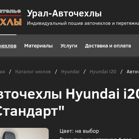
Урал-Авточехлы
Индивидуальный пошив авточехлов и перетяжк
чехлов
Материалы
Услуги
Доставка и оплата
ая
Каталог чехлов
Hyundai
Hyundai i20
/
/
/
/
Авточ
вточехлы Hyundai i2
Стандарт"
Цвет: на выбор