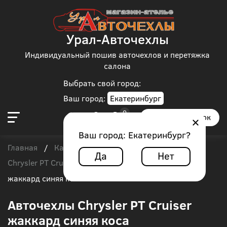
Урал-Авточехлы
Индивидуальный пошив авточехлов и перетяжка
салона
Выбрать свой город:
Ваш город:
Екатеринбург
Заказать звонок
Ваш город:
Екатеринбург
?
Главная
Каталог чехлов
Chrysler
/
/
/
Да
Нет
Chrysler PT Cruiser
/
Авточехлы Chrysler PT Cruiser
жаккард синяя коса
Авточехлы Chrysler PT Cruiser
жаккард синяя коса