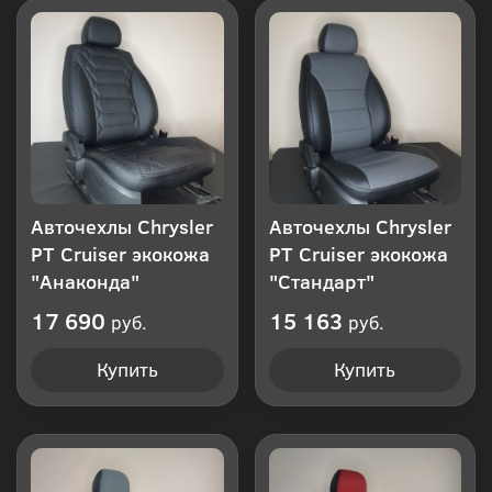
клик
Авточехлы Chrysler
Авточехлы Chrysler
PT Cruiser экокожа
PT Cruiser экокожа
"Анаконда"
"Стандарт"
17 690
15 163
руб.
руб.
Купить
Купить