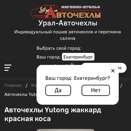
Урал-Авточехлы
Индивидуальный пошив авточехлов и перетяжка
салона
Выбрать свой город:
Ваш город:
Екатеринбург
Заказать звонок
Ваш город:
Екатеринбург
?
Главная
Каталог чехлов
Автобус
Yutong
/
/
/
/
Да
Нет
Авточехлы Yutong жаккард красная коса
Авточехлы Yutong жаккард
красная коса