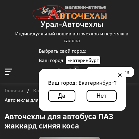
Урал-Авточехлы
Индивидуальный пошив авточехлов и перетяжка
салона
Выбрать свой город:
Ваш город:
Екатеринбург
Заказать звонок
Ваш город:
Екатеринбург
?
Главная
Каталог чехлов
Автобус
ПАЗ
/
/
/
/
Да
Нет
Авточехлы для автобуса ПАЗ жаккард синяя коса
Авточехлы для автобуса ПАЗ
жаккард синяя коса