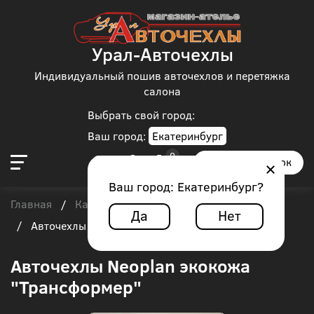
Урал-Авточехлы
Индивидуальный пошив авточехлов и перетяжка
салона
Выбрать свой город:
Ваш город:
Екатеринбург
Заказать звонок
Ваш город:
Екатеринбург
?
Главная
Каталог чехлов
Автобус
Neoplan
/
/
/
Да
Нет
/
Авточехлы Neoplan экокожа "Трансформер"
Авточехлы Neoplan экокожа
"Трансформер"