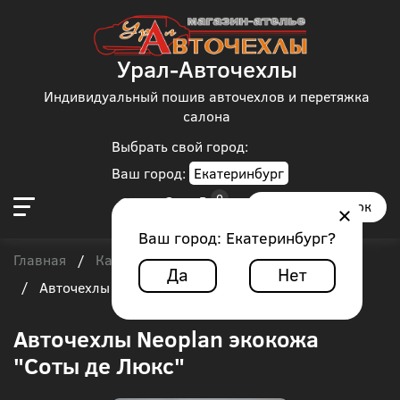
Урал-Авточехлы
Индивидуальный пошив авточехлов и перетяжка
салона
Выбрать свой город:
Ваш город:
Екатеринбург
Заказать звонок
Ваш город:
Екатеринбург
?
Главная
Каталог чехлов
Автобус
Neoplan
/
/
/
Да
Нет
/
Авточехлы Neoplan экокожа "Соты де Люкс"
Авточехлы Neoplan экокожа
"Соты де Люкс"