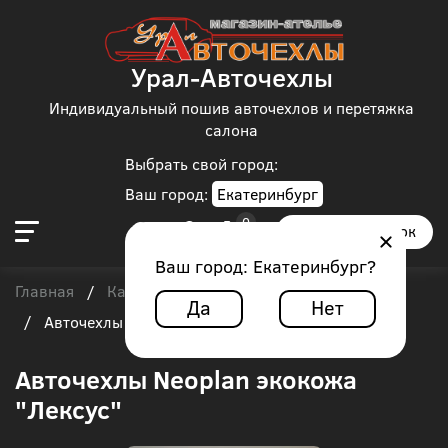
Урал-Авточехлы
Индивидуальный пошив авточехлов и перетяжка
салона
Выбрать свой город:
Ваш город:
Екатеринбург
Заказать звонок
Ваш город:
Екатеринбург
?
Главная
Каталог чехлов
Автобус
Neoplan
/
/
/
Да
Нет
/
Авточехлы Neoplan экокожа "Лексус"
Авточехлы Neoplan экокожа
"Лексус"