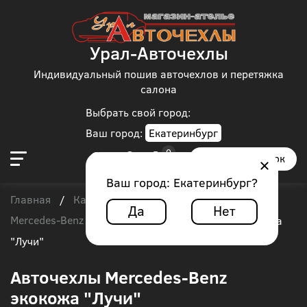
Урал-Авточехлы
Индивидуальный пошив авточехлов и перетяжка
салона
Выбрать свой город:
Ваш город:
Екатеринбург
Заказать звонок
Ваш город:
Екатеринбург
?
Главная
Каталог чехлов
Автобус
/
/
/
Да
Нет
Mercedes-Benz
/
Авточехлы Mercedes-Benz экокожа
"Лучи"
Авточехлы Mercedes-Benz
экокожа "Лучи"