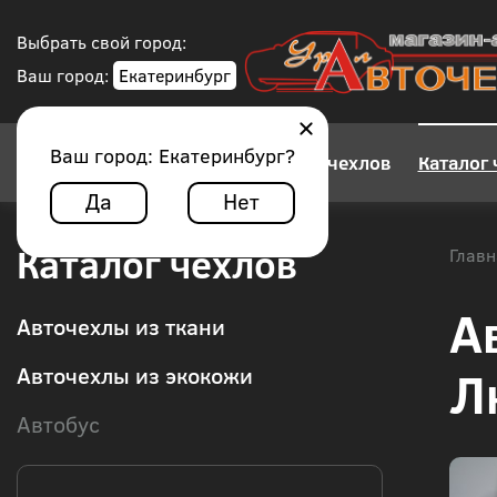
Выбрать свой город:
Ваш город:
Екатеринбург
Ваш город:
Екатеринбург
?
Конструктор авточехлов
Каталог 
Да
Нет
Каталог чехлов
Главн
А
Авточехлы из ткани
Л
Авточехлы из экокожи
Автобус