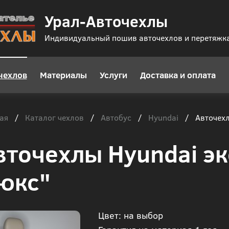
Урал-Авточехлы
Индивидуальный пошив авточехлов и перетяжк
чехлов
Материалы
Услуги
Доставка и оплата
ая
Каталог чехлов
Автобус
Hyundai
/
/
/
/
Авточехл
вточехлы Hyundai э
юкс"
Цвет: на выбор