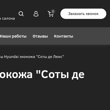
Заказать звонок
а салона
Наши работы
Отзывы
Контакты
ы Hyundai экокожа "Соты де Люкс"
кокожа "Соты де