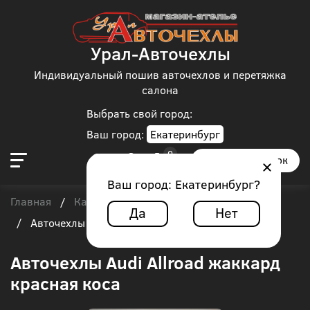
Урал-Авточехлы
Индивидуальный пошив авточехлов и перетяжка
салона
Выбрать свой город:
Ваш город:
Екатеринбург
Заказать звонок
Ваш город:
Екатеринбург
?
Главная
Каталог чехлов
Audi
Audi Allroad
/
/
/
Да
Нет
/
Авточехлы Audi Allroad жаккард красная коса
Авточехлы Audi Allroad жаккард
красная коса